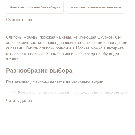
Женские слипоны без каблука
Женские слипоны на танкетке
Смотреть все
Черные женские слипоны
Синие женские слипоны
Слипоны – обувь, похожая на кеды, не имеющая шнурков. Они
Серые женские слипоны
Белые женские слипоны
хорошо сочетаются с повседневными, спортивными и нарядными
образами. Купить слипоны женские в Москве можно в интернет-
магазине «Tervolina». У нас большой выбор модной обуви для
Бежевые женские слипоны
Кожаные женские слипоны
женщин.
Разнообразие выбора
Слипоны женские 41 размер
Слипоны женские 40 размер
По материалу слипоны делятся на несколько видов:
Слипоны женские 39 размер
Слипоны женские 38 размер
Кожаные – стильный вариант на каждый день, подходящий
даже для деловых образов.
Читать далее
Замшевые – выглядят элегантно и нарядно, но требуют
Слипоны женские 37 размер
Слипоны женские 36 размер
тщательного ухода.
Текстильные – изготовлены из ткани, их можно стирать.
Из сетки – хорошо пропускают воздух, подходят для
длительных прогулок жарким летом.
Кружевные – женственная модель для романтичных