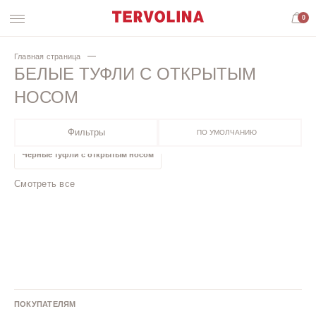
0
Главная страница
БЕЛЫЕ ТУФЛИ С ОТКРЫТЫМ
НОСОМ
Фильтры
ПО УМОЛЧАНИЮ
Черные туфли с открытым носом
Смотреть все
Розовые туфли с открытым носом
Туфли с открытым носом на среднем каблуке
Туфли с открытым носом на высоком каблуке
ПОКУПАТЕЛЯМ
Черные туфли с открытым носом