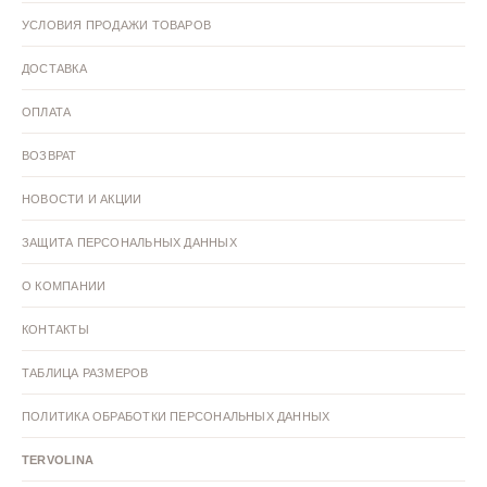
УСЛОВИЯ ПРОДАЖИ ТОВАРОВ
Розовые туфли с открытым носом
ДОСТАВКА
Текстильные туфли с открытым носом
ОПЛАТА
ВОЗВРАТ
Туфли с открытым носом искусственная кожа
НОВОСТИ И АКЦИИ
Туфли с открытым носом 41 размер
ЗАЩИТА ПЕРСОНАЛЬНЫХ ДАННЫХ
Туфли с открытым носом 40 размер
О КОМПАНИИ
КОНТАКТЫ
Туфли с открытым носом 39 размер
ТАБЛИЦА РАЗМЕРОВ
Туфли с открытым носом 38 размер
ПОЛИТИКА ОБРАБОТКИ ПЕРСОНАЛЬНЫХ ДАННЫХ
Туфли с открытым носом 37 размер
TERVOLINA