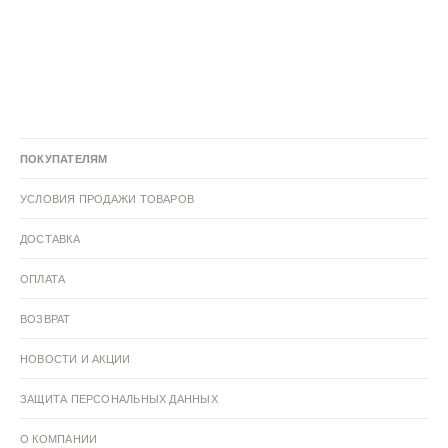
Черные ботинки
Белые ботинки
Бежевые ботинки
Ботинки 42 размер
Ботинки 41 размер
Ботинки 38 размер
Ботинки 35 размер
ПОКУПАТЕЛЯМ
Ботинки кожаные
УСЛОВИЯ ПРОДАЖИ ТОВАРОВ
ДОСТАВКА
ОПЛАТА
ВОЗВРАТ
НОВОСТИ И АКЦИИ
ЗАЩИТА ПЕРСОНАЛЬНЫХ ДАННЫХ
О КОМПАНИИ