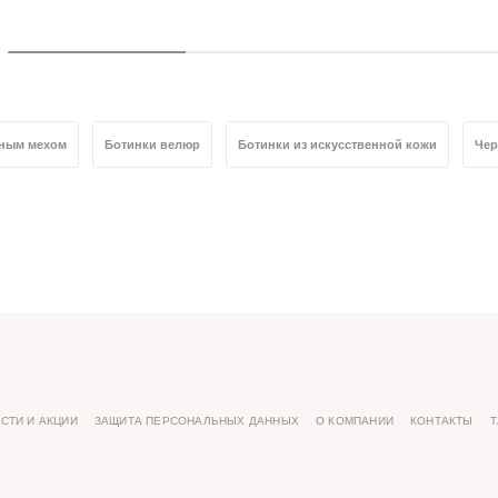
ьным мехом
Ботинки велюр
Ботинки из искусственной кожи
Чер
Ботинки 41 размер
Ботинки 38 размер
Ботинки 35 размер
СТИ И АКЦИИ
ЗАЩИТА ПЕРСОНАЛЬНЫХ ДАННЫХ
О КОМПАНИИ
КОНТАКТЫ
Т