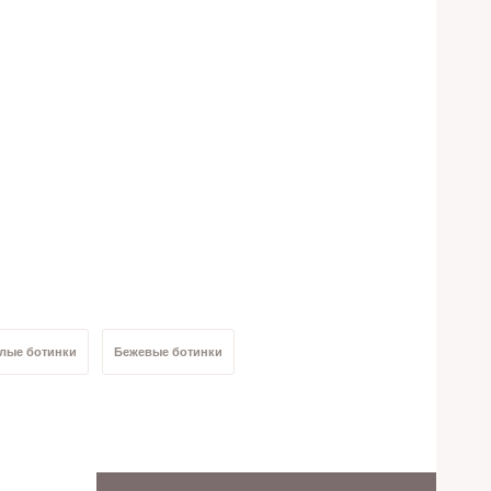
лые ботинки
Бежевые ботинки
отинки кожаные