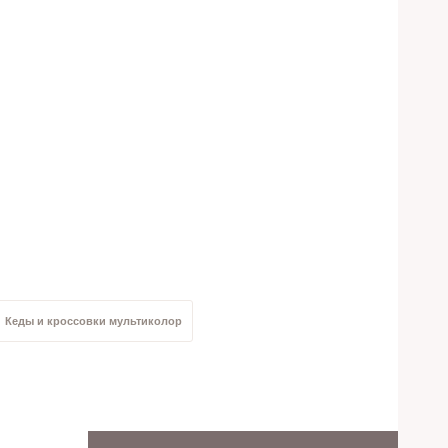
Кеды и кроссовки мультиколор
жевые кеды и кроссовки
Кеды и кроссовки текстиль
альная кожа
Кеды и кроссовки 42 размера