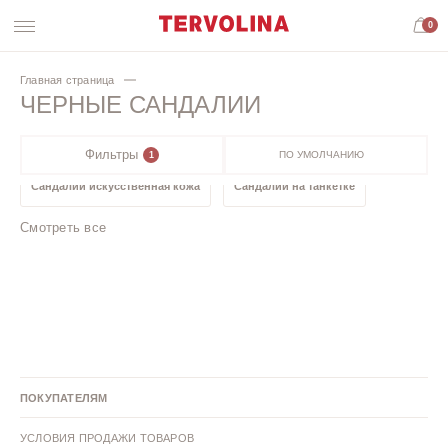
0
Главная страница
ЧЕРНЫЕ САНДАЛИИ
Фильтры
ПО УМОЛЧАНИЮ
1
Сандалии искусственная кожа
Сандалии на танкетке
Смотреть все
Сандалии без каблука
Розовые сандалии
Сандалии на низком каблуке
Коричневые сандалии
Зеленые сандалии
Голубые сандалии
Белые сандалии
ПОКУПАТЕЛЯМ
Бежевые сандалии
Кожаные сандалии
УСЛОВИЯ ПРОДАЖИ ТОВАРОВ