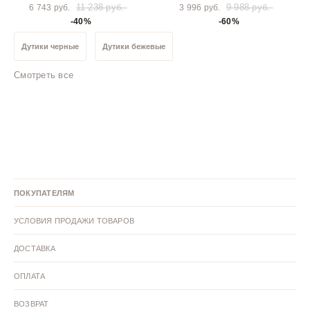
11 238 руб.
9 988 руб.
6 743 руб.
3 996 руб.
-40%
-60%
Дутики черные
Дутики бежевые
Смотреть все
Дутики с искусственным мехом
Дутики с натуральной шерстью
Дутики искусственная кожа/текстиль
Дутики 41 размер
ПОКУПАТЕЛЯМ
Дутики 40 размер
Дутики 39 размер
Дутики 38 размер
УСЛОВИЯ ПРОДАЖИ ТОВАРОВ
Дутики 37 размер
Дутики 36 размер
ДОСТАВКА
ОПЛАТА
ВОЗВРАТ