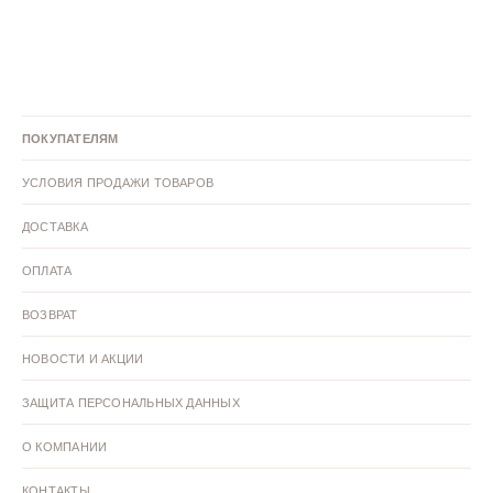
Лодочки 40 размер
Лодочки 39 размер
Лодочки 38 размер
Лодочки 37 размер
ПОКУПАТЕЛЯМ
Лодочки 36 размер
Лодочки 35 размер
Черные туфли
УСЛОВИЯ ПРОДАЖИ ТОВАРОВ
Коричневые туфли
Зеленые туфли
Желтые туфли
ДОСТАВКА
Голубые туфли
Бордовые туфли
Белые туфли
ОПЛАТА
ВОЗВРАТ
Бежевые туфли
Текстильные туфли
Кожаные туфли
НОВОСТИ И АКЦИИ
Туфли искусственная кожа
Туфли велюр
ЗАЩИТА ПЕРСОНАЛЬНЫХ ДАННЫХ
Туфли 42 размер
Туфли 41 размер
Туфли 40 размер
О КОМПАНИИ
КОНТАКТЫ