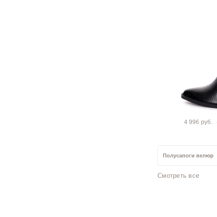
4 996 руб.
Полусапоги велюр
Смотреть все
Полусапоги 42 разм