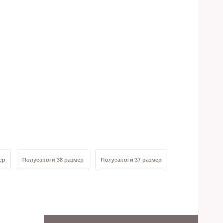
ер
Полусапоги 38 размер
Полусапоги 37 размер
уральной шерстью