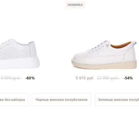
НОВИНКА
9 990 руб.
12 990 руб.
-60%
5 976 руб.
-54%
и без каблука
Черные женские полуботинки
Зеленые женские полу
олуботинки
Женские лаковые полуботинки
Женские кожаные полуб
ки 42 размер
Женские полуботинки 41 размер
Женские полуботинки 