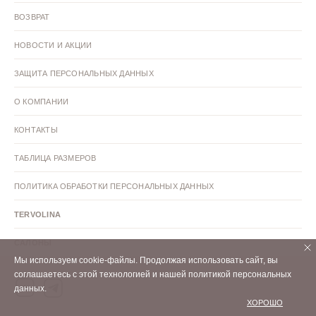
ВОЗВРАТ
Голубые туфли с открытой пяткой
НОВОСТИ И АКЦИИ
Белые туфли с открытой пяткой
ЗАЩИТА ПЕРСОНАЛЬНЫХ ДАННЫХ
Бежевые туфли с открытой пяткой
О КОМПАНИИ
КОНТАКТЫ
Лаковый туфли с открытой пяткой
ТАБЛИЦА РАЗМЕРОВ
Кожаные туфли с открытой пяткой
ПОЛИТИКА ОБРАБОТКИ ПЕРСОНАЛЬНЫХ ДАННЫХ
Туфли с открытой пяткой искусственная кожа
TERVOLINA
САЛОНЫ
Туфли с открытой пяткой 41 размер
Мы используем cookie-файлы. Продолжая использовать сайт, вы
соглашаетесь с этой технологией и нашей политикой персональных
данных.
Туфли с открытой пяткой 40 размер
ХОРОШО