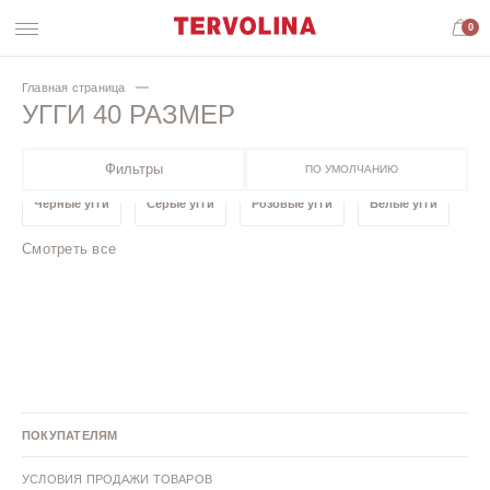
0
Главная страница
УГГИ 40 РАЗМЕР
Фильтры
ПО УМОЛЧАНИЮ
Черные угги
Серые угги
Розовые угги
Белые угги
Смотреть все
Бежевые угги
Угги с натуральной шерстью
Угги из натуральной кожи
Угги велюр
Угги 41 размер
Угги 39 размер
Угги 38 размер
Угги 37 размер
ПОКУПАТЕЛЯМ
Угги 37 размер
УСЛОВИЯ ПРОДАЖИ ТОВАРОВ