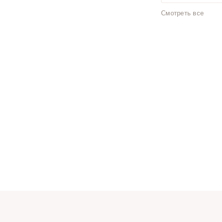
Смотреть все
Фиолетовые туфли 
Голубые туфли с от
Лаковый туфли с о
Туфли с открытой п
Туфли с открытой п
Туфли с открытой п