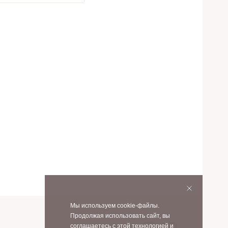
с открытой пяткой
рытой пяткой
Текстильные туфли с открытой пяткой
 пяткой искусственная кожа
й пяткой 39 размер
й пяткой 36 размер
Мы используем cookie-файлы.
Продолжая использовать сайт, вы
соглашаетесь с этой технологией и