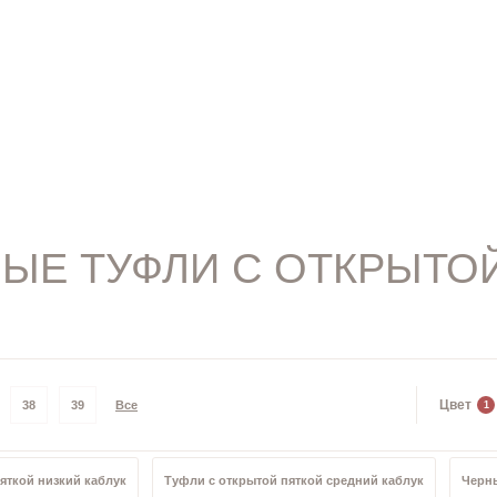
ЫЕ ТУФЛИ С ОТКРЫТО
Цвет
38
39
Все
1
яткой низкий каблук
Туфли с открытой пяткой средний каблук
Черны