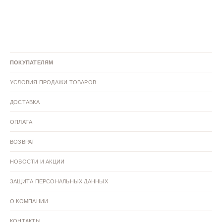
Серые закрытые туфли
Коричневые закрытые туфли
Зеленые закрытые туфли
Голубые закрытые туфли
ПОКУПАТЕЛЯМ
Белые закрытые туфли
Бежевые закрытые туфли
УСЛОВИЯ ПРОДАЖИ ТОВАРОВ
Лаковые закрытые туфли
Кожаные закрытые туфли
ДОСТАВКА
Закрытые туфли из искусственной кожи
ОПЛАТА
ВОЗВРАТ
Велюровые закрытые туфли
Закрытые туфли 42 размер
НОВОСТИ И АКЦИИ
Закрытые туфли 41 размер
Закрытые туфли 40 размер
ЗАЩИТА ПЕРСОНАЛЬНЫХ ДАННЫХ
Закрытые туфли 39 размер
Закрытые туфли 38 размер
О КОМПАНИИ
КОНТАКТЫ