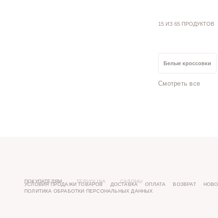
15 ИЗ 65 ПРОДУКТОВ
Белые кроссовки
Смотреть все
Голубые кроссовки
Кожаные кроссовки
Кроссовки 37 разме
ПОКУПАТЕЛЯМ
TERVOLINA
САЛОНЫ
УСЛОВИЯ ПРОДАЖИ ТОВАРОВ
ДОСТАВКА
ОПЛАТА
ВОЗВРАТ
НОВО
ПОЛИТИКА ОБРАБОТКИ ПЕРСОНАЛЬНЫХ ДАННЫХ