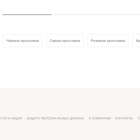
Черные кроссовки
Серые кроссовки
Розовые кроссовки
Кр
Кроссовки текстиль
Кроссовки натуральная кожа/текстиль
Кро
Кроссовки 42 размер
Кроссовки 41 размер
Кроссовки 40 разме
р
Кроссовки 36 размер
Кроссовки 35 размер
СТИ И АКЦИИ
ЗАЩИТА ПЕРСОНАЛЬНЫХ ДАННЫХ
О КОМПАНИИ
КОНТАКТЫ
Т